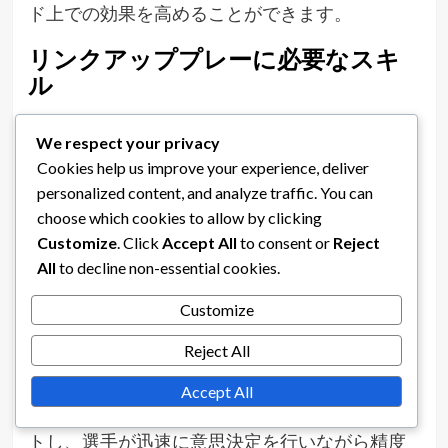
ド上での効果を高めることができます。
リンクアッププレーに必要なスキ
ル
リンクアッププレーは、5-2-3フォーメーション
We respect your privacy
における攻撃的ミッドフィールダーにとって重
Cookies help us improve your experience, deliver
要であり、迅速な移行を促進し、得点機会を創
personalized content, and analyze traffic. You can
出します。重要なスキルには、パスの正確性、
choose which cookies to allow by clicking
動きのパターン、ゲームを読む能力が含まれま
Customize
. Click
Accept All
to consent or
Reject
す。これらの要素は、攻撃の流動性を維持する
All
to decline non-essential cookies.
のに役立ちます。
Customize
パスの正確性を向上させるために、コーチはプ
Reject All
レッシャーの下で短距離および長距離のパスに
焦点を当てたドリルを実施するべきです。たと
Accept All
えば、小規模なゲームは試合条件をシミュレー
トし、選手が迅速に意思決定を行いながら精度