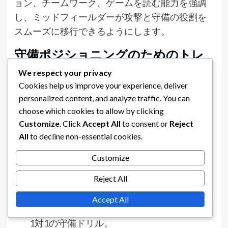
ョン、チームワーク、ゲームを読む能力を強調
し、ミッドフィールダーが攻撃と守備の役割を
スムーズに移行できるようにします。
守備ポジショニングのためのトレ
ーニングドリル
We respect your privacy
Cookies help us improve your experience, deliver
守備ポジショニングのドリルは、中央ミッドフ
personalized content, and analyze traffic. You can
ィールダーが5-2-3フォーメーションにおける役
choose which cookies to allow by clicking
割を理解するために不可欠です。これらのドリ
Customize
. Click
Accept All
to consent or
Reject
ルは、適切なスペーシングを維持し、相手の動
All
to decline non-essential cookies.
きを予測し、ディフェンダーをサポートするこ
とに焦点を当てるべきです。重要な技術には、
Customize
相手を影で追い、スペースを効果的に閉じるこ
Reject All
とが含まれます。
Accept All
タックルとポジショニングを練習するための
1対1の守備ドリル。