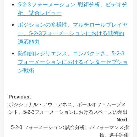
5-2-3 フォーメーション: 戦術分析、ビデオ分
析、試合レビュー
ポジションの多様性、マルチロールプレイヤ
ー、5-2-3フォーメーションにおける戦術的
適応能力
防御的レジリエンス、コンパクトさ、5-2-3
フォーメーションにおけるインターセプショ
ン戦術
Post
Previous:
ポジショナル・アウェアネス、ボールオフ・ムーブメ
navigation
ント、5-2-3フォーメーションにおけるスペースの創出
Next:
5-2-3 フォーメーション: 試合分析、パフォーマンス指
標、選手評価