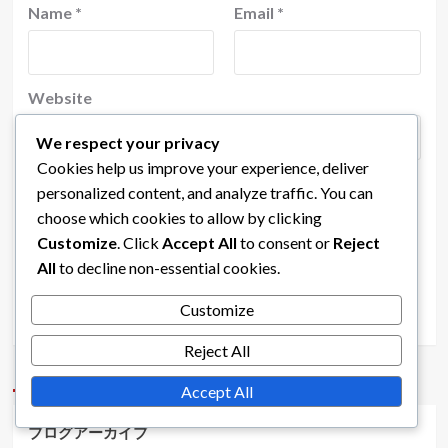
Name
*
Email
*
Website
We respect your privacy
Cookies help us improve your experience, deliver
personalized content, and analyze traffic. You can
Save my name, email, and website in this browser
choose which cookies to allow by clicking
for the next time I comment.
Customize
. Click
Accept All
to consent or
Reject
All
to decline non-essential cookies.
Customize
Reject All
リンク
Accept All
ブログアーカイブ